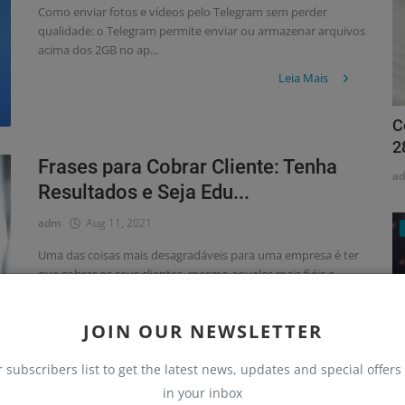
Como enviar fotos e vídeos pelo Telegram sem perder
qualidade: o Telegram permite enviar ou armazenar arquivos
acima dos 2GB no ap...
Leia Mais
C
2
Frases para Cobrar Cliente: Tenha
a
Resultados e Seja Edu...
adm
Aug 11, 2021
Uma das coisas mais desagradáveis para uma empresa é ter
que cobrar os seus clientes, mesmo aqueles mais fiéis e
antigos. Apesar d...
Leia Mais
JOIN OUR NEWSLETTER
r subscribers list to get the latest news, updates and special offers 
in your inbox