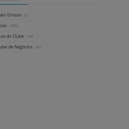
ato Grosso
(1)
icas
(705)
uia do Clube
(18)
lube de Negócios
(81)