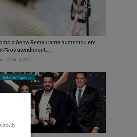
omo o Serra Restaurante aumentou em
87% os atendiment...
dm
Jul 18, 2022
Clube de Negócios
directly