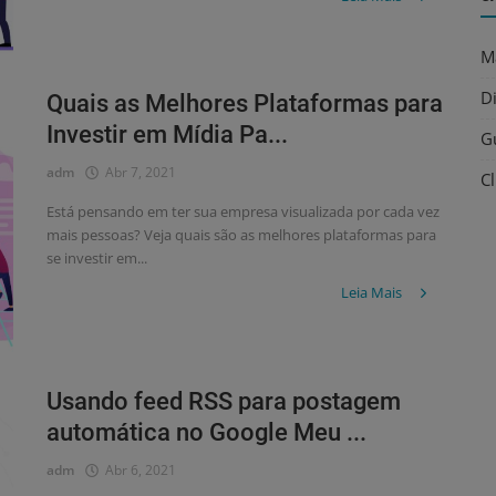
M
D
Quais as Melhores Plataformas para
Investir em Mídia Pa...
G
adm
Abr 7, 2021
C
Está pensando em ter sua empresa visualizada por cada vez
mais pessoas? Veja quais são as melhores plataformas para
se investir em...
Leia Mais
Usando feed RSS para postagem
automática no Google Meu ...
adm
Abr 6, 2021