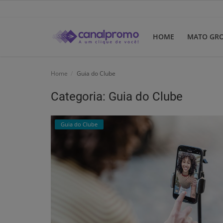
HOME
MATO GR
Home
Home
Guia do Clube
Mato Grosso
Categoria: Guia do Clube
Participe do Clube
Guia do Clube
Dicas
Guia do Clube
Clube de Negócios
Portugues