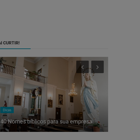
I CURTIR!
Dicas
Dicas
7 Técnica
40 Nomes bíblicos para sua empresa
Neurociênc