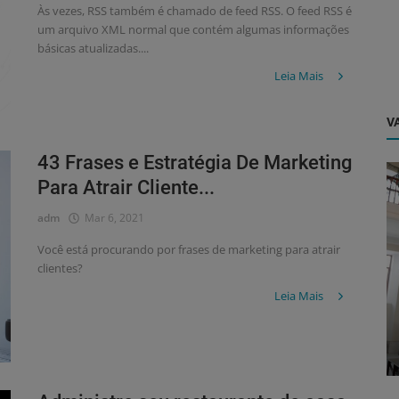
Às vezes, RSS também é chamado de feed RSS. O feed RSS é
um arquivo XML normal que contém algumas informações
básicas atualizadas....
Leia Mais
VA
43 Frases e Estratégia De Marketing
Para Atrair Cliente...
adm
Mar 6, 2021
Você está procurando por frases de marketing para atrair
clientes?
Dicas
Leia Mais
 de
Como Montar Um Açaí Delivery em 8
Passos!