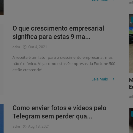
a
O que crescimento empresarial
significa para estas 9 ma...
adm
Out 4, 2021
A receita é um fator para o crescimento empresarial, mas
não é o único. Veja como estas 9 empresas da Fortune 500
estão crescendo!...
Leia Mais
M
E
a
Como enviar fotos e vídeos pelo
Telegram sem perder qua...
adm
Aug 13, 2021