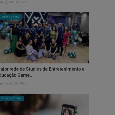
dm
Mai 4, 2023
Mato Grosso
aior rede de Studios de Entretenimento e
ducação Game...
dm
Jul 28, 2022
Guia do Clube