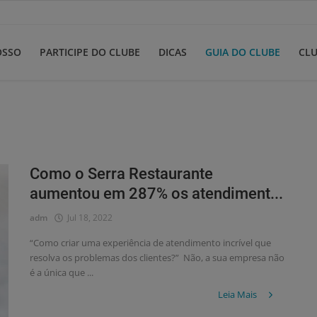
OSSO
PARTICIPE DO CLUBE
DICAS
GUIA DO CLUBE
CLU
Como o Serra Restaurante
aumentou em 287% os atendiment...
adm
Jul 18, 2022
“Como criar uma experiência de atendimento incrível que
resolva os problemas dos clientes?” Não, a sua empresa não
é a única que ...
Leia Mais