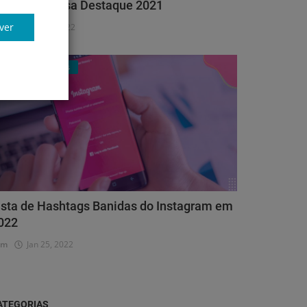
roféu Empresa Destaque 2021
ver
dm
Abr 11, 2022
Clube de Negócios
ista de Hashtags Banidas do Instagram em
022
dm
Jan 25, 2022
ATEGORIAS