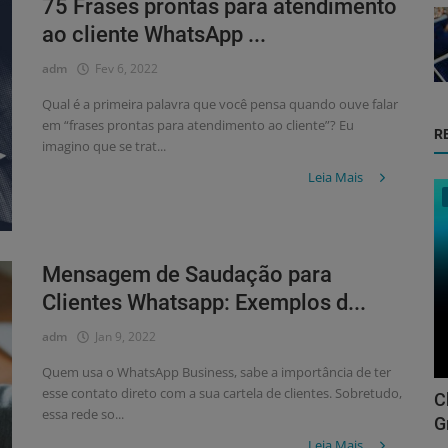
75 Frases prontas para atendimento
ao cliente WhatsApp ...
adm
Fev 6, 2022
Qual é a primeira palavra que você pensa quando ouve falar
em “frases prontas para atendimento ao cliente”? Eu
R
imagino que se trat...
Leia Mais
Mensagem de Saudação para
Clientes Whatsapp: Exemplos d...
adm
Jan 9, 2022
Quem usa o WhatsApp Business, sabe a importância de ter
esse contato direto com a sua cartela de clientes. Sobretudo,
C
essa rede so...
G
Leia Mais