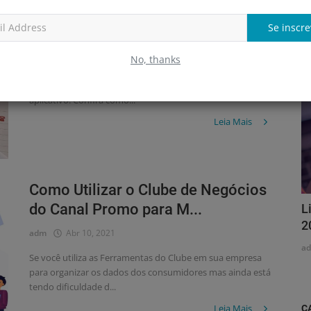
Script de vendas pelo WhatsApp:
T
aumente suas vendas em ...
Se inscre
a
adm
Abr 24, 2021
No, thanks
Quer vender mais? Um script de vendas pelo WhatsApp
pode ajudar você a alcançar resultados incríveis pelo
aplicativo. Confira como...
Leia Mais
Como Utilizar o Clube de Negócios
do Canal Promo para M...
L
2
adm
Abr 10, 2021
a
Se você utiliza as Ferramentas do Clube em sua empresa
para organizar os dados dos consumidores mas ainda está
tendo dificuldade d...
Leia Mais
C