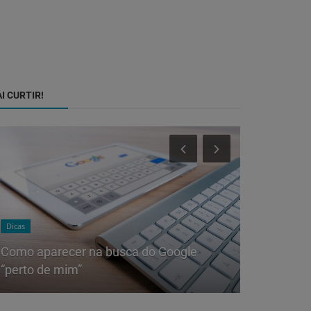
I CURTIR!
Dicas
Dicas
Como aparecer na busca do Google
Tudo que v
“perto de mim”
commerce