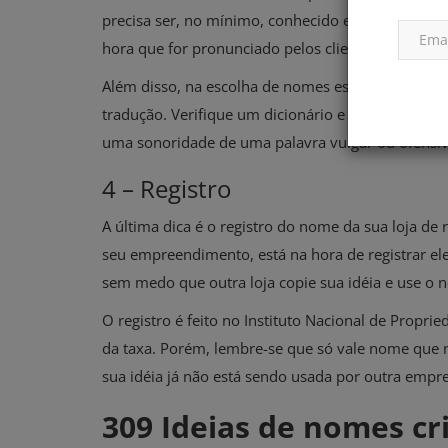
precisa ser, no mínimo, conhecido entre os brasi
hora que for pronunciado pelos clientes.
Além disso, na escolha de nomes estrangeiros deve
tradução. Verifique um dicionário e até mesmo se
uma sonoridade de uma palavra vulgar ou ofensiv
4 – Registro
A última dica é o registro do nome da sua loja de
seu empreendimento, está na hora de registrar ele
sem medo que outra loja copie sua idéia e use 
O registro é feito no Instituto Nacional de Propri
da taxa. Porém, lembre-se que só vale nome que n
sua idéia já não está sendo usada por outra empr
309 Ideias de nomes cr