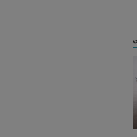
VA
Dicas
mo
 do
Como cobrar um cliente e não perdê-lo
para sempre? Veja estratégias!...