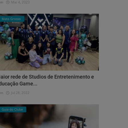
dm
Mai 4, 2023
Mato Grosso
aior rede de Studios de Entretenimento e
ducação Game...
dm
Jul 28, 2022
Guia do Clube