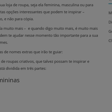
a loja de roupa, seja ela feminina, masculina ou para
tas opções interessantes que podem te inspirar –
M
, e não para cópia.
D
nda muito mais – e quando digo muito mais, é muito mais
G
dem te ajudar nesse momento tão importante para a sua
C
omes.
as de nomes extras que irão te guiar:
de roupas criativos, que talvez possam te inspirar e
tá dividida em três partes:
mininas