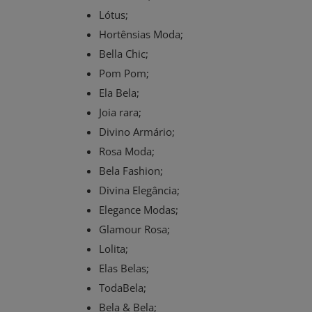
Lótus;
Hortênsias Moda;
Bella Chic;
Pom Pom;
Ela Bela;
Joia rara;
Divino Armário;
Rosa Moda;
Bela Fashion;
Divina Elegância;
Elegance Modas;
Clube de Negócios
Glamour Rosa;
Compras online: forma de consu
Lolita;
ganha espaço em meio ao avanço
Elas Belas;
Cor...
TodaBela;
Bela & Bela;