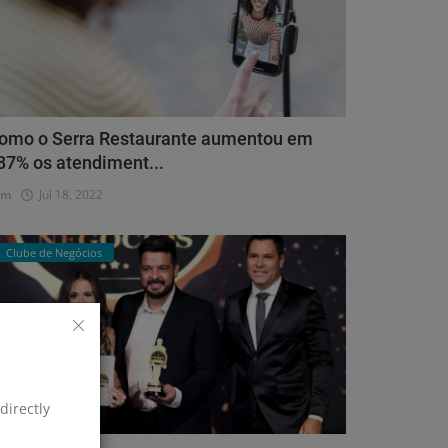
omo o Serra Restaurante aumentou em
87% os atendiment...
dm
Jul 18, 2022
Clube de Negócios
directly