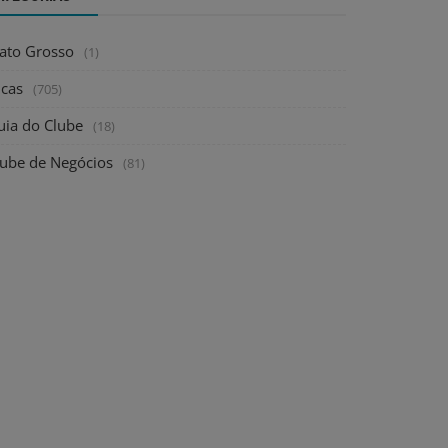
ato Grosso
(1)
icas
(705)
uia do Clube
(18)
lube de Negócios
(81)