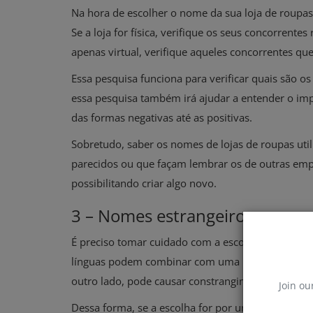
Na hora de escolher o nome da sua loja de roupas
Se a loja for física, verifique os seus concorrente
apenas virtual, verifique aqueles concorrentes 
Essa pesquisa funciona para verificar quais são o
essa pesquisa também irá ajudar a entender o im
das formas negativas até as positivas.
Sobretudo, saber os nomes de lojas de roupas uti
parecidos ou que façam lembrar os de outras empr
possibilitando criar algo novo.
3 – Nomes estrangeiros
É preciso tomar cuidado com a escolha de nomes 
línguas podem combinar com uma loja de roupas, d
outro lado, pode causar constrangimento nos clie
Join ou
Dessa forma, se a escolha for por um nome estran