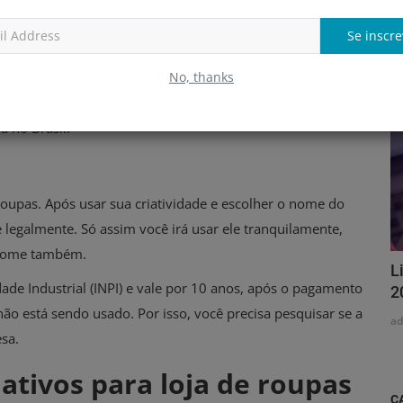
T
leiros e que não cause nenhum tipo de constrangimento na
Se inscre
a
No, thanks
 ser levado em consideração o significado da palavra e a
 a pronúncia de uma palavra estrangeira não pode trazer
a no Brasil.
 roupas. Após usar sua criatividade e escolher o nome do
 legalmente. Só assim você irá usar ele tranquilamente,
o nome também.
L
edade Industrial (INPI) e vale por 10 anos, após o pagamento
2
ão está sendo usado. Por isso, você precisa pesquisar se a
a
esa.
iativos para loja de roupas
C