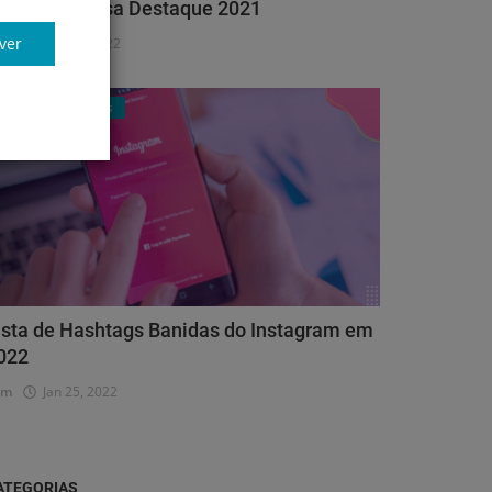
roféu Empresa Destaque 2021
ver
dm
Abr 11, 2022
Clube de Negócios
ista de Hashtags Banidas do Instagram em
022
dm
Jan 25, 2022
ATEGORIAS