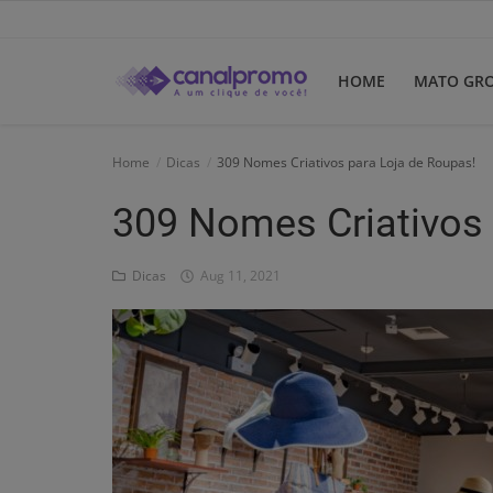
HOME
MATO GR
Home
Home
Dicas
309 Nomes Criativos para Loja de Roupas!
Mato Grosso
309 Nomes Criativos 
Participe do Clube
Dicas
Aug 11, 2021
Dicas
Guia do Clube
Clube de Negócios
Portugues