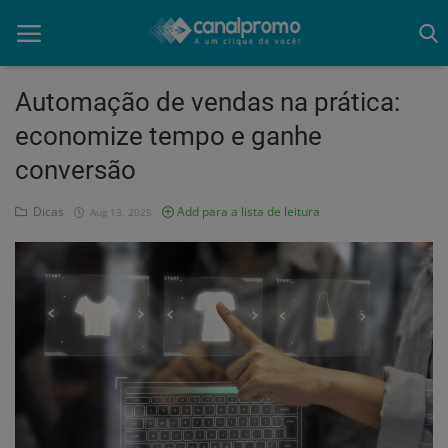
Automação de vendas na prática:
economize tempo e ganhe
Home
conversão
Mato Grosso
Dicas
Add para a lista de leitura
Aug 13, 2025
Participe do Clube
Dicas
Guia do Clube
Clube de Negócios
Portugues