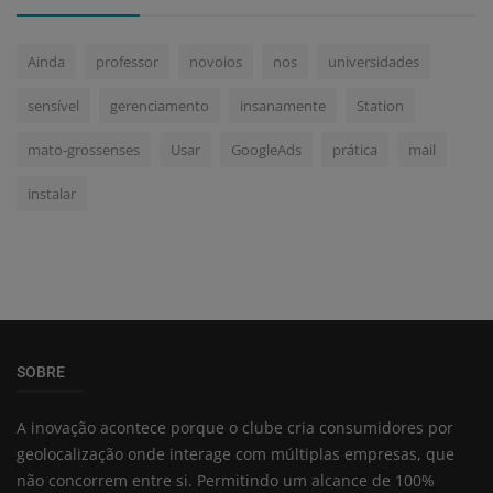
Ainda
professor
novoios
nos
universidades
sensível
gerenciamento
insanamente
Station
mato-grossenses
Usar
GoogleAds
prática
mail
instalar
SOBRE
A inovação acontece porque o clube cria consumidores por
geolocalização onde interage com múltiplas empresas, que
não concorrem entre si. Permitindo um alcance de 100%