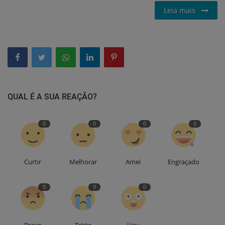
Leia mais
QUAL É A SUA REAÇÃO?
0
0
0
0
Curtir
Melhorar
Amei
Engraçado
0
0
0
Bravo
Triste
Uau