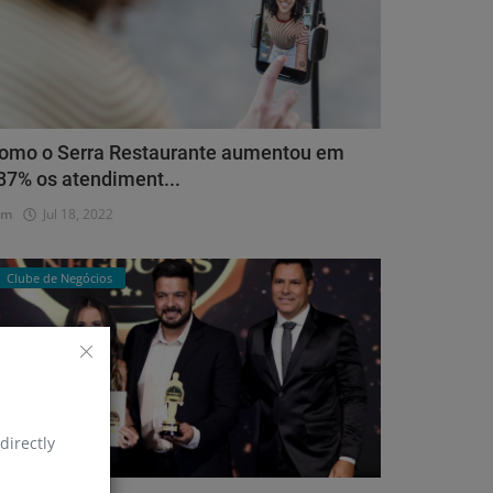
omo o Serra Restaurante aumentou em
87% os atendiment...
dm
Jul 18, 2022
Clube de Negócios
directly