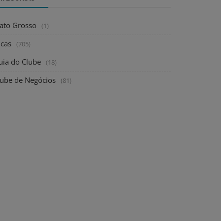
ato Grosso
(1)
icas
(705)
uia do Clube
(18)
lube de Negócios
(81)