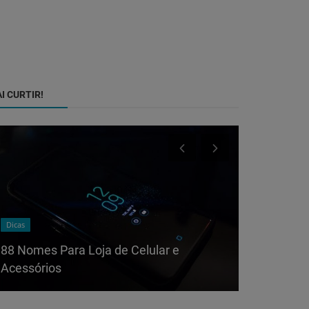
I CURTIR!
Dicas
Dicas
88 Nomes Para Loja de Celular e
Apple lanç
Acessórios
saiba com