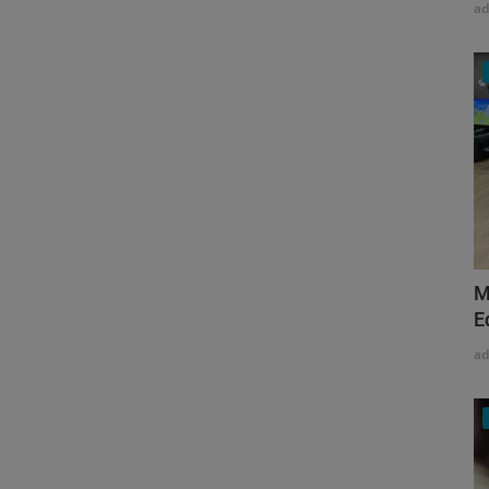
a
M
E
a