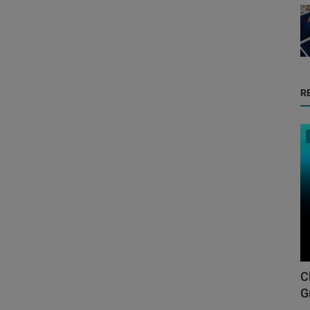
R
C
G