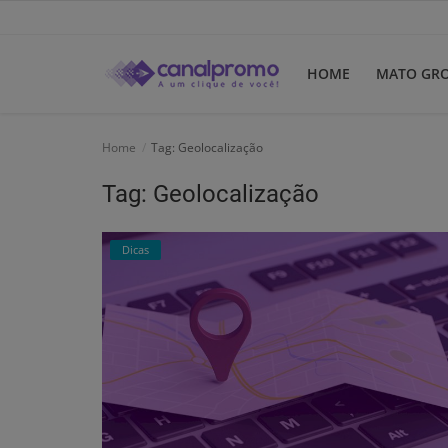
HOME
MATO GR
Home
Home
Tag: Geolocalização
Mato Grosso
Tag: Geolocalização
Participe do Clube
Dicas
Dicas
Guia do Clube
Clube de Negócios
Portugues