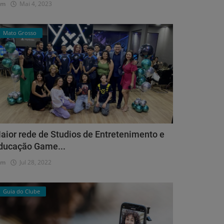
dm
Mai 4, 2023
Mato Grosso
aior rede de Studios de Entretenimento e
ducação Game...
dm
Jul 28, 2022
Guia do Clube