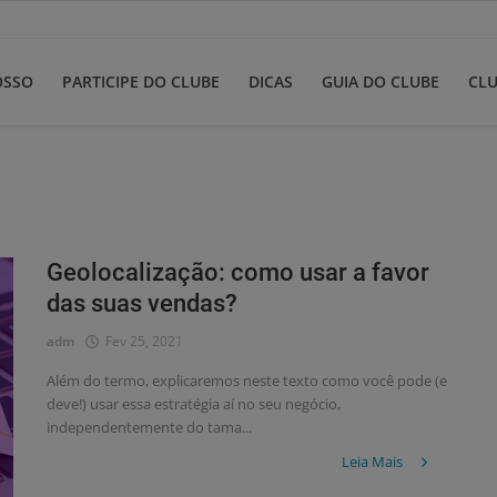
OSSO
PARTICIPE DO CLUBE
DICAS
GUIA DO CLUBE
CLU
Geolocalização: como usar a favor
das suas vendas?
adm
Fev 25, 2021
Além do termo, explicaremos neste texto como você pode (e
deve!) usar essa estratégia aí no seu negócio,
independentemente do tama...
Leia Mais