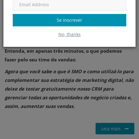
Nesse sentido, é essencial cadastrá-los no seu sistema de
CRM para ter uma gestão adequada.
Se inscrever
Para isso, conte com um CRM completo, personalizável e
No, thanks
fácil de usar, como o Agendor!
Entenda, em apenas três minutos, o que podemos
fazer pelo seu time de vendas:
Agora que você sabe o que é SMO e como utilizá-lo para
complementar sua estratégia de marketing digital, não
deixe de testar gratuitamente nosso CRM para
gerenciar todas as oportunidades de negócio criadas e,
assim, aumentar suas vendas.
Leia mais