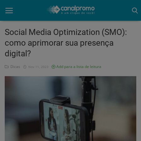
Social Media Optimization (SMO):
como aprimorar sua presença
Home
digital?
Mato Grosso
Dicas
Add para a lista de leitura
Nov 11, 2023
Participe do Clube
Dicas
Guia do Clube
Clube de Negócios
Portugues