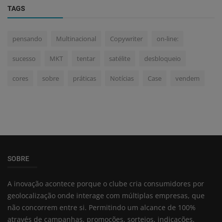
TAGS
pensando
Multinacional
Copywriter
on-line:
sucesso
MKT
tentar
satélite
desbloqueio
cores
sobre
práticas
Notícias
Case
vendem
SOBRE
A inovação acontece porque o clube cria consumidores por
geolocalização onde interage com múltiplas empresas, que
não concorrem entre si. Permitindo um alcance de 100%
através de campanhas, promoções, sorteios, indicações,