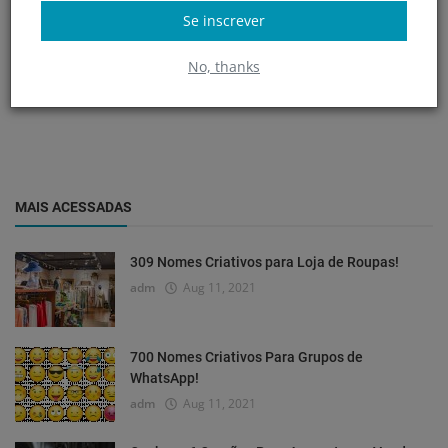
Se inscrever
No, thanks
MAIS ACESSADAS
309 Nomes Criativos para Loja de Roupas!
adm
Aug 11, 2021
700 Nomes Criativos Para Grupos de
WhatsApp!
adm
Aug 11, 2021