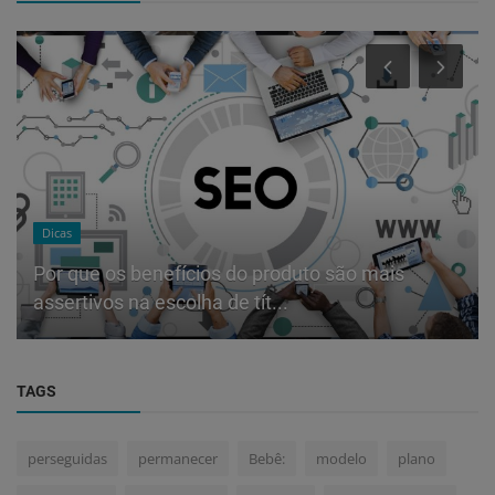
Dicas
Por que os benefícios do produto são mais
assertivos na escolha de tít...
TAGS
perseguidas
permanecer
Bebê:
modelo
plano