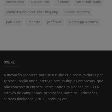
encantados
público-alvo
Telefone
cartão fidelidade
Marketing de Conteúdo e blogging
Compartilhados:
particular
Imposto
professor
WhatsApp Business
SOBRE
A inovação acontece porque o clube cria consumidores por
geolocalização onde interage com múltiplas empresas, que
não concorrem entre si. Permitindo um alcance de 100%
através de campanhas, promoções, sorteios, indicações,
cartões fidelidade virtual, prêmios etc.