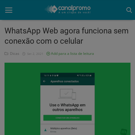
WhatsApp Web agora funciona sem
conexão com o celular
Home
Dicas
Add para a lista de leitura
Set 2, 2021
Mato Grosso
Participe do Clube
Dicas
Guia do Clube
Clube de Negócios
Portugues