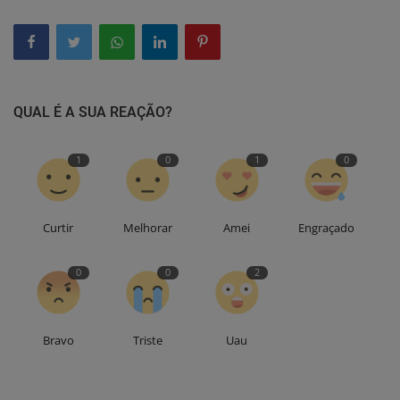
QUAL É A SUA REAÇÃO?
1
0
1
0
Curtir
Melhorar
Amei
Engraçado
0
0
2
Bravo
Triste
Uau