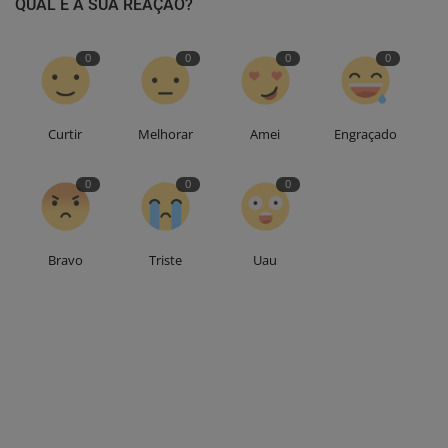
QUAL É A SUA REAÇÃO?
0
0
0
0
Curtir
Melhorar
Amei
Engraçado
0
0
0
Bravo
Triste
Uau