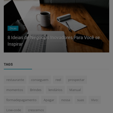
Dicas
8 Ideias de Negócios Inovadores Para Você se
Inspirar
TAGS
restaurante
conseguem
reel
prospectar
momentos
Brindes
lendários
Manual
formadepagamento
Apagar
nossa
suas
Vivo:
Low-code
crescemos