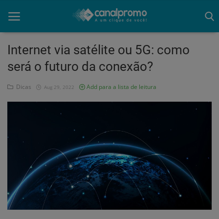
Internet via satélite ou 5G: como
será o futuro da conexão?
Home
Dicas
Add para a lista de leitura
Aug 29, 2022
Mato Grosso
Participe do Clube
Dicas
Guia do Clube
Clube de Negócios
Portugues