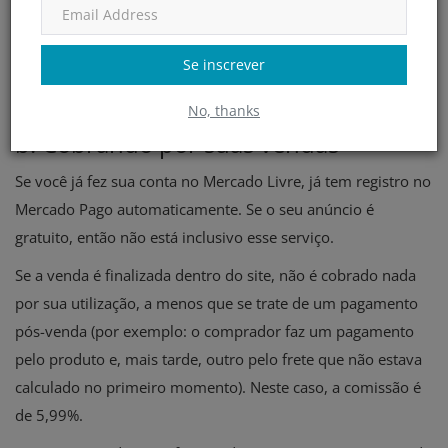
Adicione a informação de quanto tempo precisa para
ter seu produto disponível;
Se inscrever
Escreva a descrição do produto;
Inclua vídeo, se assim desejar.
No, thanks
b. Cobrando por suas vendas
Se você já fez sua conta no Mercado Livre, já tem registro no
Mercado Pago automaticamente. Se o seu anúncio é
gratuito, então não está inclusivo esse serviço.
Se a venda é finalizada dentro do site, não é cobrado nada
por sua utilização, a menos que se trate de um pagamento
pós-venda (por exemplo: o comprador faz um pagamento
pelo produto e, mais tarde, outro pelo frete que não estava
calculado no primeiro momento). Neste caso, a comissão é
de 5,99%.