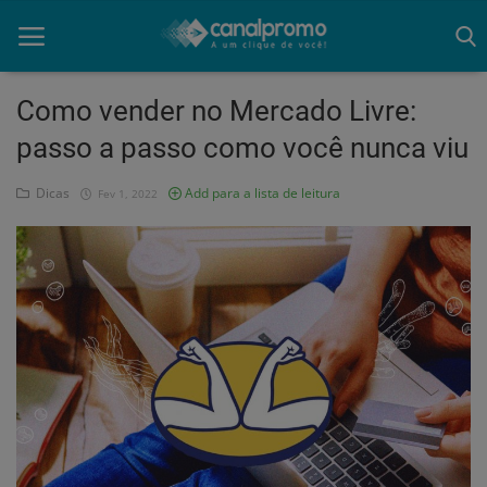
Como vender no Mercado Livre:
passo a passo como você nunca viu
Home
Dicas
Add para a lista de leitura
Fev 1, 2022
Mato Grosso
Participe do Clube
Dicas
Guia do Clube
Clube de Negócios
Portugues