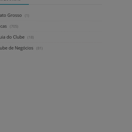
ato Grosso
(1)
icas
(705)
uia do Clube
(18)
lube de Negócios
(81)