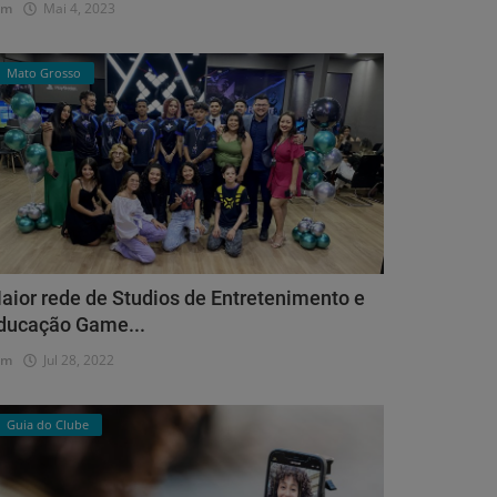
dm
Mai 4, 2023
Mato Grosso
aior rede de Studios de Entretenimento e
ducação Game...
dm
Jul 28, 2022
Guia do Clube