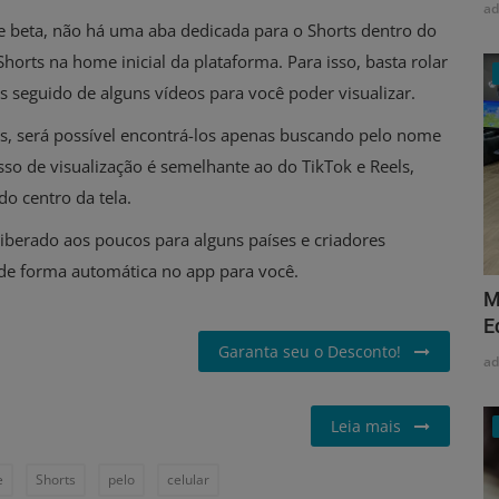
a
se beta, não há uma aba dedicada para o Shorts dentro do
orts na home inicial da plataforma. Para isso, basta rolar
 seguido de alguns vídeos para você poder visualizar.
s, será possível encontrá-los apenas buscando pelo nome
o de visualização é semelhante ao do TikTok e Reels,
o centro da tela.
liberado aos poucos para alguns países e criadores
 de forma automática no app para você.
M
E
Garanta seu o Desconto!
a
Leia mais
e
Shorts
pelo
celular