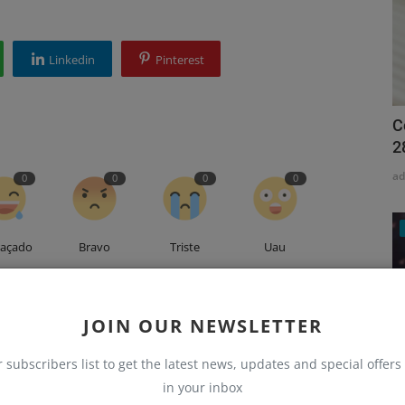
Linkedin
Pinterest
C
2
a
0
0
0
0
raçado
Bravo
Triste
Uau
JOIN OUR NEWSLETTER
r subscribers list to get the latest news, updates and special offers 
in your inbox