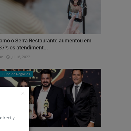
omo o Serra Restaurante aumentou em
87% os atendiment...
dm
Jul 18, 2022
Clube de Negócios
directly