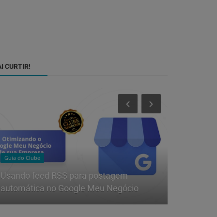
I CURTIR!
Guia do Clube
Dicas
Usando feed RSS para postagem
Convertend
automática no Google Meu Negócio
otimizar b