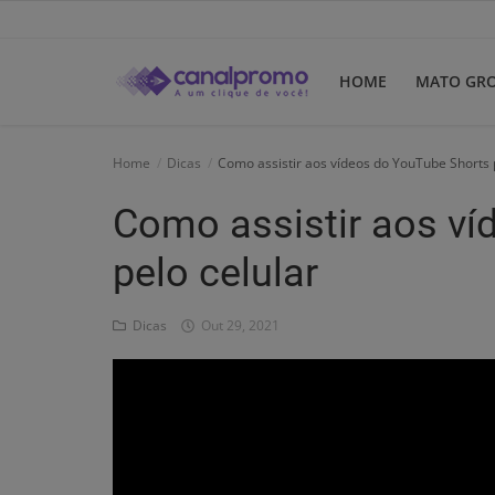
HOME
MATO GR
Home
Home
Dicas
Como assistir aos vídeos do YouTube Shorts 
Mato Grosso
Como assistir aos ví
Participe do Clube
pelo celular
Dicas
Dicas
Out 29, 2021
Guia do Clube
Clube de Negócios
Portugues