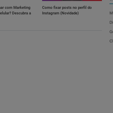
har com Marketing
Como fixar posts no perfil do
M
celular? Descubra a
Instagram (Novidade)
D
G
C