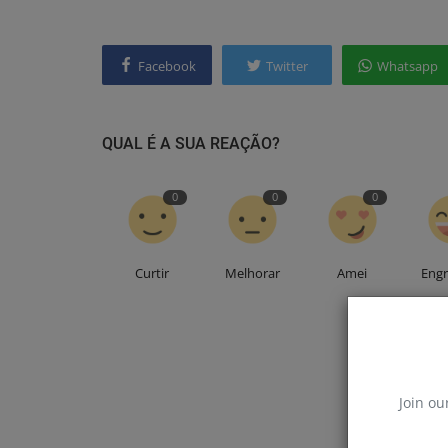
Facebook
Twitter
Whatsapp
QUAL É A SUA REAÇÃO?
0
0
0
Curtir
Melhorar
Amei
Eng
Join ou