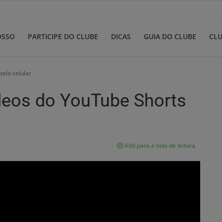
OSSO
PARTICIPE DO CLUBE
DICAS
GUIA DO CLUBE
CLU
pelo celular
deos do YouTube Shorts
Add para a lista de leitura