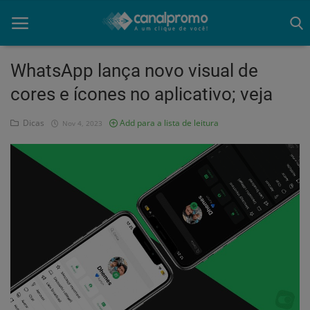
WhatsApp lança novo visual de
cores e ícones no aplicativo; veja
Home
Dicas
Add para a lista de leitura
Nov 4, 2023
Mato Grosso
Participe do Clube
Dicas
Guia do Clube
Clube de Negócios
Portugues