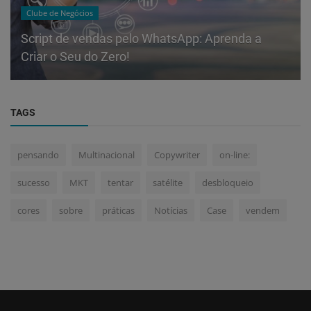
Clube de Negócios
Script de vendas pelo WhatsApp: Aprenda a
Criar o Seu do Zero!
TAGS
pensando
Multinacional
Copywriter
on-line:
sucesso
MKT
tentar
satélite
desbloqueio
cores
sobre
práticas
Notícias
Case
vendem