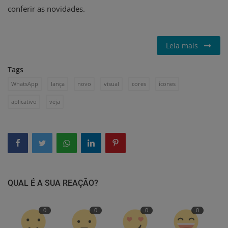
conferir as novidades.
Leia mais
Tags
WhatsApp
lança
novo
visual
cores
ícones
aplicativo
veja
QUAL É A SUA REAÇÃO?
0
0
0
0