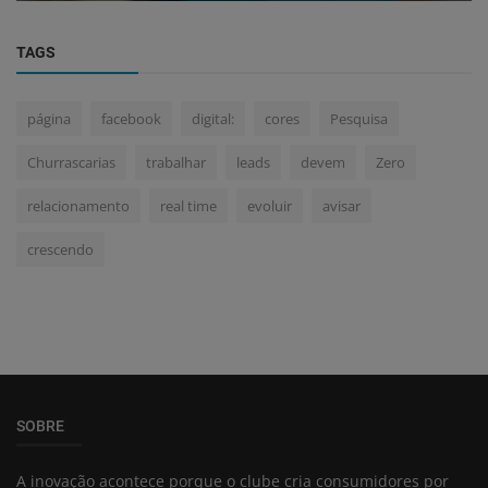
TAGS
página
facebook
digital:
cores
Pesquisa
Churrascarias
trabalhar
leads
devem
Zero
relacionamento
real time
evoluir
avisar
crescendo
SOBRE
A inovação acontece porque o clube cria consumidores por