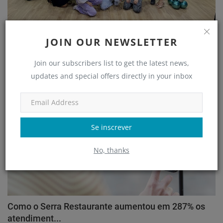
Maior rede de Studios de Entretenimento e
JOIN OUR NEWSLETTER
Educação Game...
adm
Jul 28, 2022
Join our subscribers list to get the latest news,
updates and special offers directly in your inbox
Guia do Clube
Se inscrever
No, thanks
Como o Serra Restaurante aumentou em 287% os
atendiment...