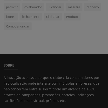
permitir
colaborador
Licenciar
máscara
dinheiro
ícones
fechamento
ClickChat
Produto
Comodenunciar
SOBRE
A inovação acontece porque o clube cria consumidores por
geolocalização onde interage com múltiplas empresas, que
não concorrem entre si. Permitindo um alcance de 100%
através de campanhas, promoções, sorteios, indicações,
cartões fidelidade virtual, prêmios etc.