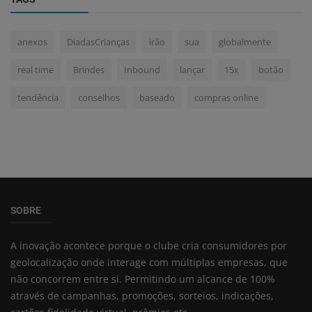
anexos
DiadasCrianças
irão
sua
globalmente
real time
Brindes
Inbound
lançar
15x
botão
tendência
conselhos
baseado
compras online
SOBRE
A inovação acontece porque o clube cria consumidores por
geolocalização onde interage com múltiplas empresas, que
não concorrem entre si. Permitindo um alcance de 100%
através de campanhas, promoções, sorteios, indicações,