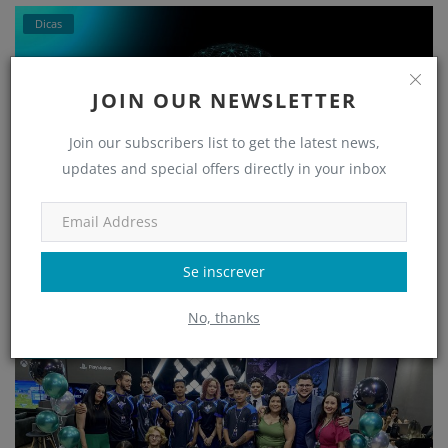
Dicas
JOIN OUR NEWSLETTER
Join our subscribers list to get the latest news,
updates and special offers directly in your inbox
ChatGPT prompts - Dia de Ajudar Curso Gratuito
Se inscrever
adm
Mai 4, 2023
No, thanks
Mato Grosso