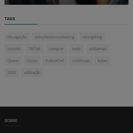
TAGS
Divulgação
soluçõesemmarketing
retargeting
comida
TikTok
comprar
todo
saibamais
Quem
Custo
PolíciaCivil
continuar
lições
2023
utilização
SOBRE