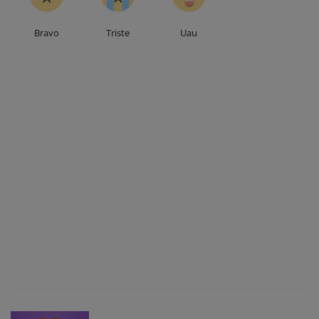
Bravo
Triste
Uau