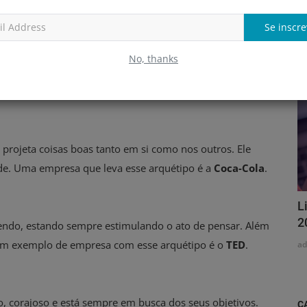
T
 e ainda é usada nesse ramo do conhecimento. Apesar
Se inscre
a
 para ser aplicado dentro dos negócios.
No, thanks
ição e um exemplo de empresa que adotou o tipo para ser
projeta coisas boas tanto em si como nos outros. Ele
ade. Uma empresa que leva esse arquétipo é a
Coca-Cola
.
L
2
endo, estando sempre estimulando o ato de pensar. Além
. Um exemplo de empresa com esse arquétipo é o
TED
.
a
o, corajoso e está sempre em busca dos seus objetivos.
C