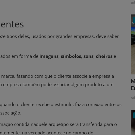
a
ientes
ze tipos deles, usados por grandes empresas, deve saber
ntados em forma de
imagens
,
símbolos
,
sons
,
cheiros
e
 marca, fazendo com que o cliente associe a empresa a
M
, a empresa também pode associar algum produto a um
E
a
ando o cliente recebe o estímulo, faz a conexão entre os
ssociação.
mação contida naquele arquétipo será transferida para o
ientemente, na verdade acontece no campo do