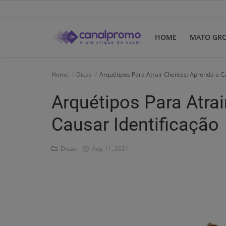
HOME
MATO GR
Home
Home
Dicas
Arquétipos Para Atrair Clientes: Aprenda a C
Mato Grosso
Arquétipos Para Atrai
Participe do Clube
Causar Identificação
Dicas
Dicas
Aug 11, 2021
Guia do Clube
Clube de Negócios
Portugues