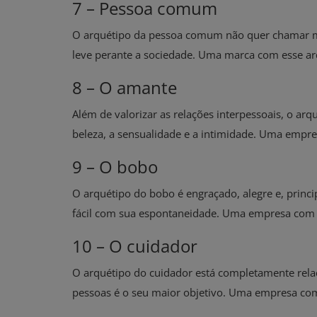
7 – Pessoa comum
O arquétipo da pessoa comum não quer chamar m
leve perante a sociedade. Uma marca com esse ar
8 – O amante
Além de valorizar as relações interpessoais, o arq
beleza, a sensualidade e a intimidade. Uma empr
9 – O bobo
O arquétipo do bobo é engraçado, alegre e, princi
fácil com sua espontaneidade. Uma empresa com 
Dicas
10 – O cuidador
COMO CALCULAR O BENEFÍCIO
O arquétipo do cuidador está completamente relac
EMERGENCIAL – MP 936
pessoas é o seu maior objetivo. Uma empresa com