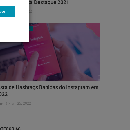
roféu Empresa Destaque 2021
ver
dm
Abr 11, 2022
Clube de Negócios
ista de Hashtags Banidas do Instagram em
022
dm
Jan 25, 2022
ATEGORIAS