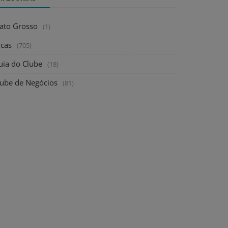
ato Grosso
(1)
icas
(705)
uia do Clube
(18)
lube de Negócios
(81)