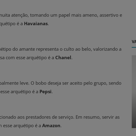
uita atenção, tomando um papel mais ameno, assertivo e
quétipo é a
Havaianas
.
VA
uétipo do amante representa o culto ao belo, valorizando a
esa com esse arquétipo é a
Chanel
.
palmente leve. O bobo deseja ser aceito pelo grupo, sendo
esse arquétipo é a
Pepsi
.
Dicas
50 Frases Para Propaganda de Doces
ionado aos prestadores de serviço. Em resumo, servir as
Para Você Vender Ainda Mais!
 esse arquétipo é a
Amazon
.