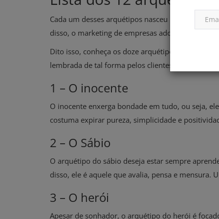
Cada um desses arquétipos nasceu na psicologia,
disso, o marketing de empresas adotou o conceito
Dito isso, conheça os doze arquétipos, sua defin
lembrada de tal forma pelos clientes:
1 – O inocente
O inocente enxerga bondade em tudo, ou seja, ele 
costuma expirar pureza, simplicidade e positivid
2 – O Sábio
O arquétipo do sábio deseja estar sempre aprend
disso, ele é aquele que avalia, pensa e mensura
3 – O herói
Apesar de sonhador, o arquétipo do herói é focad