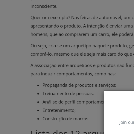
inconsciente.
Quer um exemplo? Nas feiras de automóvel, um 
apresentando o produto. A intenção é enviar uma
homens, que ao comprarem um carro, ele poderá 
Ou seja, cria-se um arquétipo naquele produto, g
comprá-lo, mesmo que ele seja mais caro do que o
A associação entre arquétipos e produtos não fu
para induzir comportamentos, como nas:
Propaganda de produtos e serviços;
Treinamento de pessoas;
Análise de perfil comportamental;
Entretenimento;
Construção de marcas.
Join ou
Lista dos 12 arquétipos p