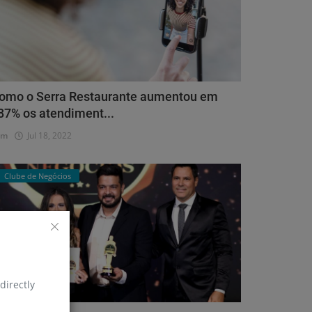
omo o Serra Restaurante aumentou em
87% os atendiment...
dm
Jul 18, 2022
Clube de Negócios
directly