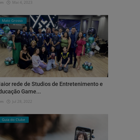
dm
Mai 4, 2023
Mato Grosso
aior rede de Studios de Entretenimento e
ducação Game...
dm
Jul 28, 2022
Guia do Clube