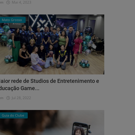
dm
Mai 4, 2023
Mato Grosso
aior rede de Studios de Entretenimento e
ducação Game...
dm
Jul 28, 2022
Guia do Clube