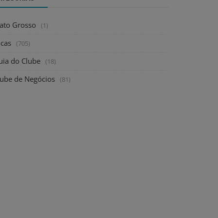
ato Grosso
(1)
icas
(705)
uia do Clube
(18)
lube de Negócios
(81)