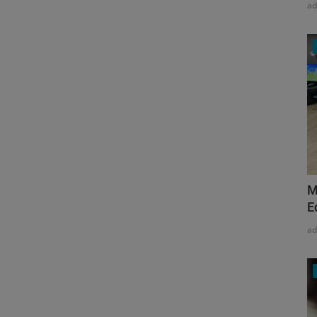
a
M
E
a