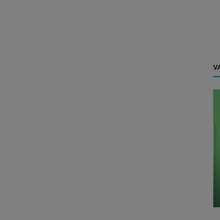
VA
Dicas
Pagamento via Whatsapp: O que é, Como
funciona e Como Realizar e Receb...