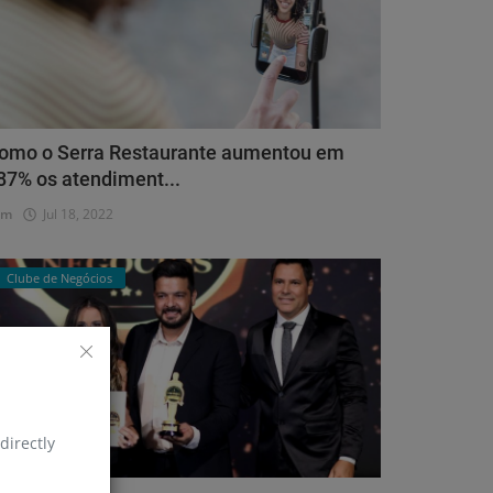
omo o Serra Restaurante aumentou em
87% os atendiment...
dm
Jul 18, 2022
Clube de Negócios
directly