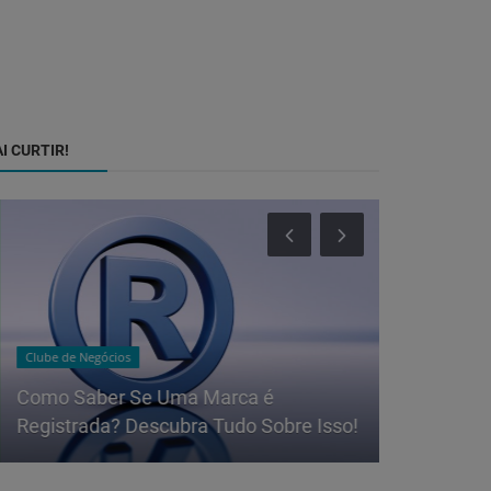
I CURTIR!
Clube de Negócios
Dicas
Como Saber Se Uma Marca é
COMO CAL
Registrada? Descubra Tudo Sobre Isso!
EMERGENC