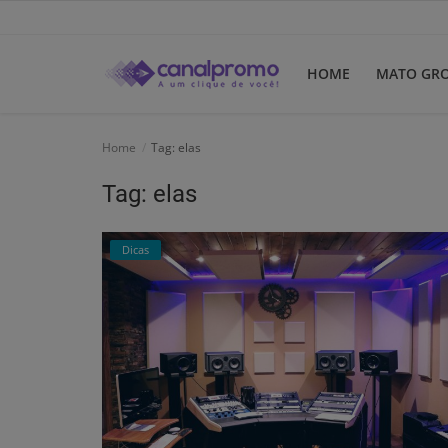
HOME
MATO GR
Home
Home
Tag: elas
Mato Grosso
Tag: elas
Participe do Clube
Dicas
Dicas
Guia do Clube
Clube de Negócios
Portugues