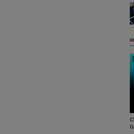
R
C
G