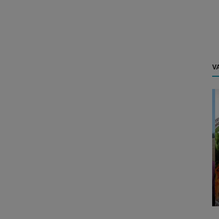
VA
Dicas
plos, e
MTCorp instala Starlink – Você já
..
conhece a internet revolucionária da...