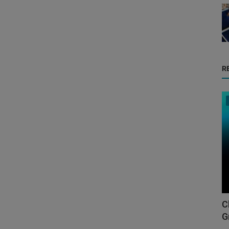
R
C
G