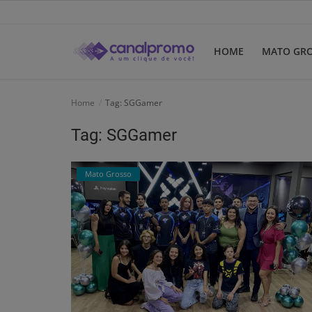
HOME
MATO GR
Home
Home
Tag: SGGamer
Mato Grosso
Tag: SGGamer
Participe do Clube
Mato Grosso
Dicas
Guia do Clube
Clube de Negócios
Portugues