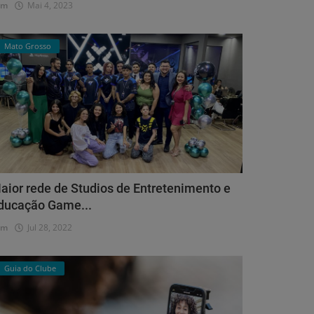
dm
Mai 4, 2023
Mato Grosso
aior rede de Studios de Entretenimento e
ducação Game...
dm
Jul 28, 2022
Guia do Clube