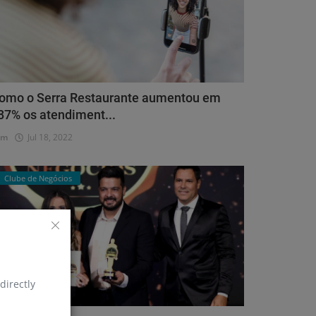
omo o Serra Restaurante aumentou em
87% os atendiment...
dm
Jul 18, 2022
Clube de Negócios
directly