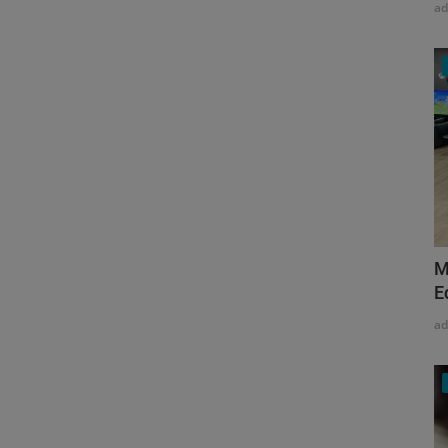
a
M
E
a