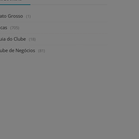
ato Grosso
(1)
icas
(705)
uia do Clube
(18)
lube de Negócios
(81)