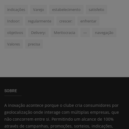
indicações
Varejo
estabelecimento
satisfeito
Indoor:
regularmente
crescer:
enfrentar
objetivos
Delivery:
Meritocracia
—
navegação
Valores
precisa
SOBRE
A inovação acontece porque o clube cria consumidores por
geolocalização onde interage com múltiplas empresas, que
não concorrem entre si. Permitindo um alcance de 100%
através de campanhas, promoções, sorteios, indicações,