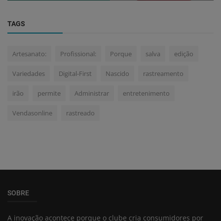
TAGS
Artesanato:
Profissional:
Porque
salva
edição
Variedades
Digital-First
Nascido
rastreamento
irão
permite
Administrar
entretenimento
Vendasonline
rastreado
SOBRE
A inovação acontece porque o clube cria consumidores por