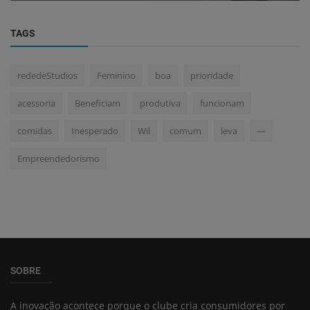
TAGS
rededeStudios
Feminino
boa
prioridade
acessoria
Beneficiam
produtiva
funcionam
comidas
Inesperado
Wil
comum
leva
—
Empreendedorismo
SOBRE
A inovação acontece porque o clube cria consumidores por