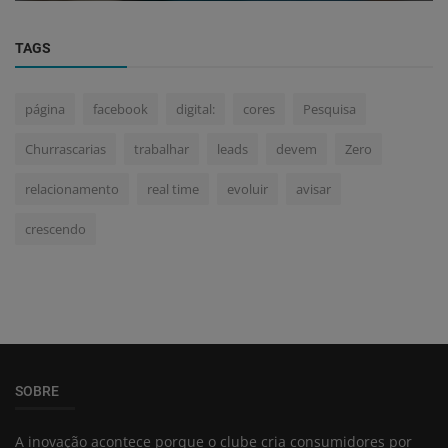
TAGS
página
facebook
digital:
cores
Pesquisa
Churrascarias
trabalhar
leads
devem
Zero
relacionamento
real time
evoluir
avisar
crescendo
SOBRE
A inovação acontece porque o clube cria consumidores por