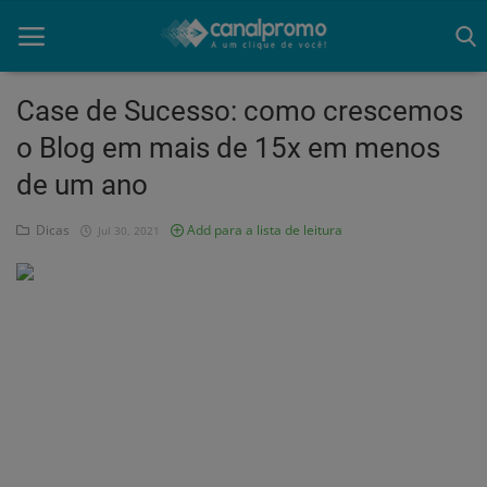
Case de Sucesso: como crescemos
o Blog em mais de 15x em menos
Home
de um ano
Mato Grosso
Dicas
Add para a lista de leitura
Jul 30, 2021
Participe do Clube
Dicas
Guia do Clube
Clube de Negócios
Portugues