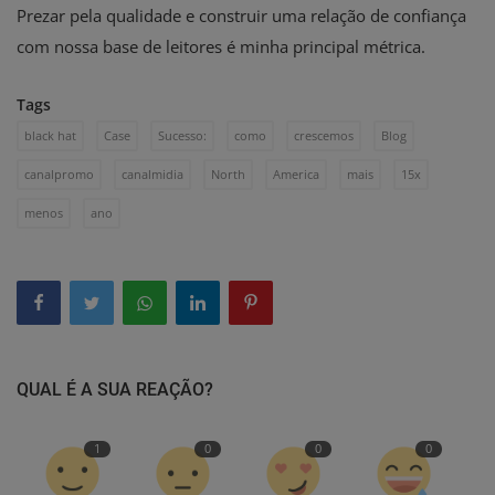
Prezar pela qualidade e construir uma relação de confiança
com nossa base de leitores é minha principal métrica.
Tags
black hat
Case
Sucesso:
como
crescemos
Blog
canalpromo
canalmidia
North
America
mais
15x
menos
ano
QUAL É A SUA REAÇÃO?
1
0
0
0