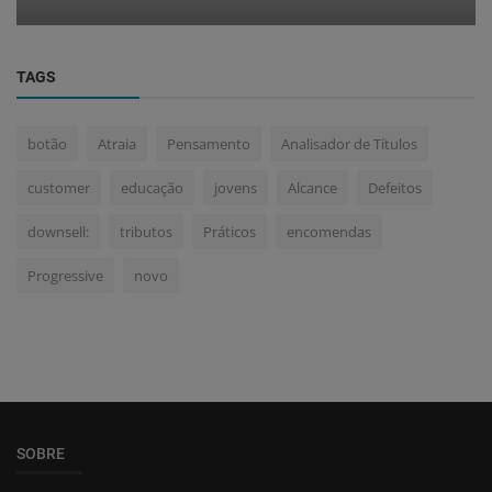
TAGS
botão
Atraia
Pensamento
Analisador de Títulos
customer
educação
jovens
Alcance
Defeitos
downsell:
tributos
Práticos
encomendas
Progressive
novo
SOBRE