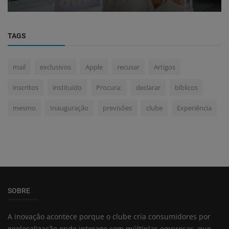
TAGS
mail
exclusivos
Apple
recusar
Artigos
inscritos
instituído
Procura:
declarar
bíblicos
mesmo
Inauguração
previsões
clube
Experiência
SOBRE
A inovação acontece porque o clube cria consumidores por
geolocalização onde interage com múltiplas empresas, que