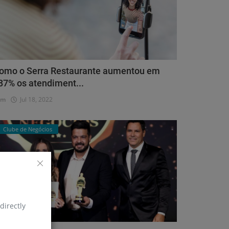
omo o Serra Restaurante aumentou em
87% os atendiment...
dm
Jul 18, 2022
Clube de Negócios
directly