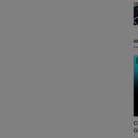
R
C
G