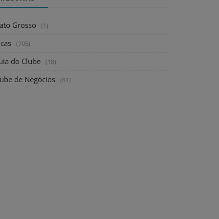
ato Grosso
(1)
icas
(705)
uia do Clube
(18)
lube de Negócios
(81)