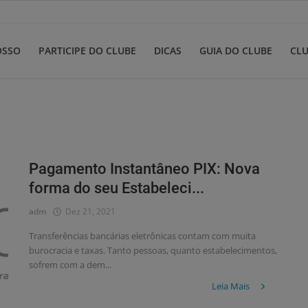
OSSO
PARTICIPE DO CLUBE
DICAS
GUIA DO CLUBE
CLU
Pagamento Instantâneo PIX: Nova
forma do seu Estabeleci...
adm
Dez 21, 2021
Transferências bancárias eletrônicas contam com muita
burocracia e taxas. Tanto pessoas, quanto estabelecimentos,
sofrem com a dem...
Leia Mais