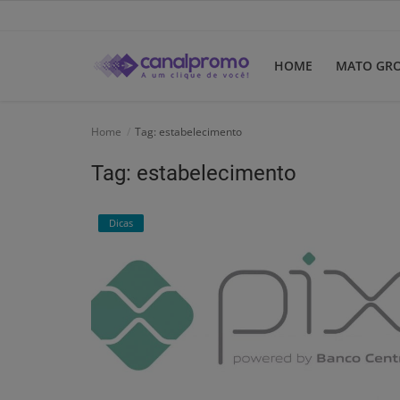
HOME
MATO GR
Home
Home
Tag: estabelecimento
Mato Grosso
Tag: estabelecimento
Participe do Clube
Dicas
Dicas
Guia do Clube
Clube de Negócios
Portugues