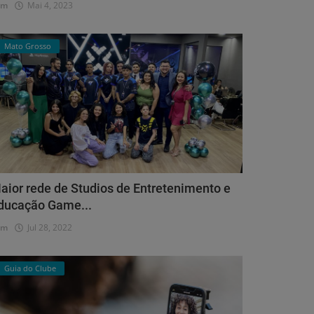
dm
Mai 4, 2023
Mato Grosso
aior rede de Studios de Entretenimento e
ducação Game...
dm
Jul 28, 2022
Guia do Clube