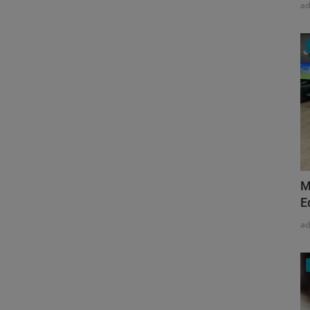
a
M
E
a