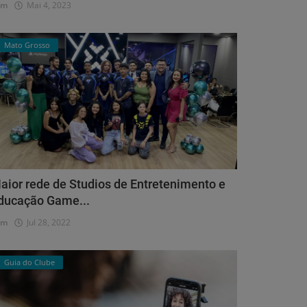
dm
Mai 4, 2023
Mato Grosso
aior rede de Studios de Entretenimento e
ducação Game...
dm
Jul 28, 2022
Guia do Clube