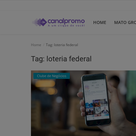
HOME
MATO GR
Home
Home
Tag: loteria federal
Mato Grosso
Tag: loteria federal
Participe do Clube
Clube de Negócios
Dicas
Guia do Clube
Clube de Negócios
Portugues