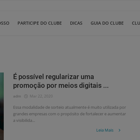
OSSO
PARTICIPE DO CLUBE
DICAS
GUIA DO CLUBE
CLU
É possível regularizar uma
promoção por meios digitais ...
adm
Mar 22, 2020
Essa modalidade de sorteio atualmente é muito utilizada por
grandes empresas com o propósito de fortalecer e aumentar
a visibilida...
Leia Mais