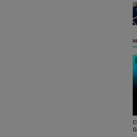
R
C
G