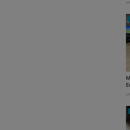
a
M
E
a