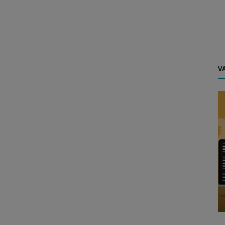
VA
Clube de Negócios
as para
Marketing Digital: as principais
tendências para 2020