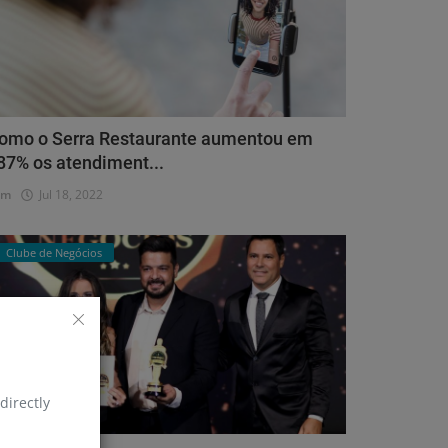
omo o Serra Restaurante aumentou em
87% os atendiment...
dm
Jul 18, 2022
Clube de Negócios
directly