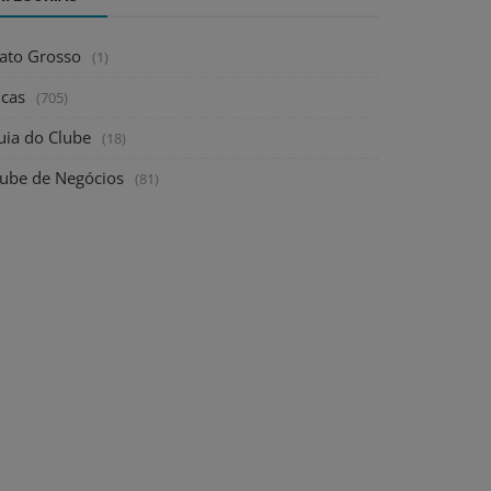
ato Grosso
(1)
icas
(705)
uia do Clube
(18)
lube de Negócios
(81)